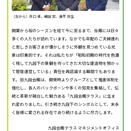
（左から）井口 卓、嶋田 宏、奥平 将生
開業から桜のシーズンを経て今に至るまで、当館には日々
多くの人たちが訪れています。なかでも年配のご夫婦連れ
と思しきお客さまが懐かしそうに外観を見つめている光
景は印象的です。それは私たちが「昭和初期の時代を色濃
く残して九段下の景観を作ってきた大切な建造物を預かっ
て管理運営している」責任を再認識する瞬間でもありま
す。旧九段会館は、開発時よりグループとして推進体制を
強化し、各人のバックボーンや多くの知見を集結して、伝
統と革新が融合した魅力ある「九段会館テラス」に生ま
れ変わりました。引き続き九段下のシンボルとして、末永
く皆様に愛される存在であり続けるように尽力します。
九段会館テラス マネジメントオフィス