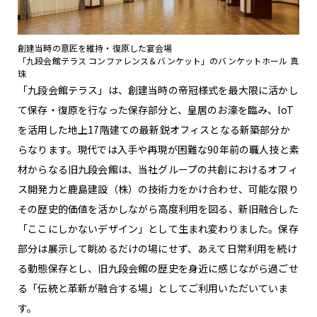
創建当時の意匠を維持・復原した宴会場
「九段会館テラス コンファレンス＆バンケット」のバンケットホール 真
珠
「九段会館テラス」は、創建当時の帝冠様式を最大限に活かし
て保存・復原を行なった保存部分と、皇居のお濠を臨み、loT
を活用した地上17階建ての最新鋭オフィスとなる新築部分か
らなります。現代では入手や再現が困難な90年前の職人技と素
材からなる旧九段会館は、当社グループの共創におけるオフィ
ス開発力と鹿島建設（株）の技術力をかけ合わせ、可能な限り
その歴史的価値を活かしながら高度利用を図る、新旧融合した
「ここにしかないデザイン」として生まれ変わりました。保存
部分は展示して眺めるだけの場にせず、あえて日常利用を続け
る動態保存とし、旧九段会館の歴史を身近に感じながら過ごせ
る「伝統と革新が融合する場」としてご利用いただいていま
す。