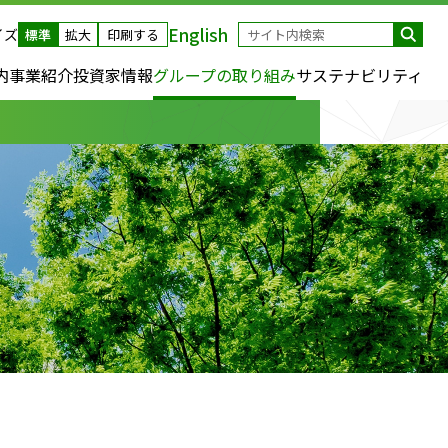
English
イズ
標準
拡大
印刷する
内
事業紹介
投資家情報
グループの取り組み
サステナビリティ